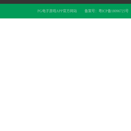
PG电子游戏APP官方网站
备案号：
粤ICP备18096725号