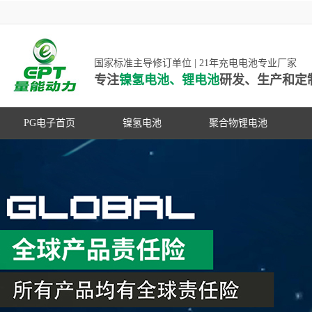
国家标准主导修订单位 | 21年充电电池专业厂家
专注
镍氢电池、锂电池
研发、生产和定
PG电子首页
镍氢电池
聚合物锂电池
高低温镍氢电池
高低温聚合物锂电池
高容量镍氢电池
动力聚合物锂电池
超低自放电镍氢电池
数码聚合物锂电池
PG游戏官网是镍氢电池国家标准主导
动力镍氢电池
修订单位，并参与多项锂电池行业国
常规镍氢电池
家标准的制定