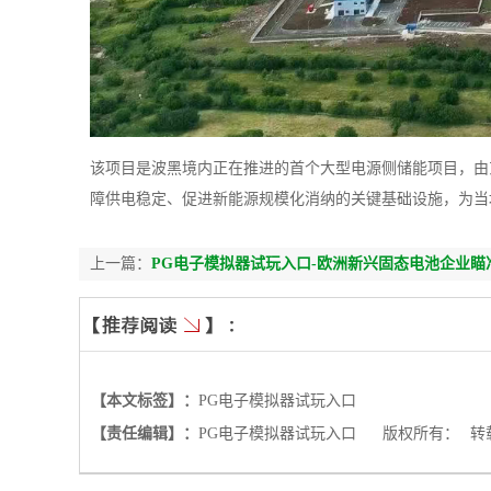
该项目是波黑境内正在推进的首个大型电源侧储能项目，由
障供电稳定、促进新能源规模化消纳的关键基础设施，为当
上一篇：
PG电子模拟器试玩入口-欧洲新兴固态电池企业瞄
【本文标签】：
PG电子模拟器试玩入口
【责任编辑】：
PG电子模拟器试玩入口
版权所有：
转