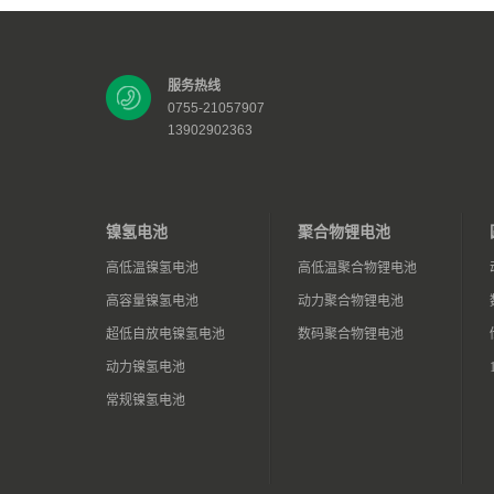
服务热线
0755-21057907
13902902363
镍氢电池
聚合物锂电池
高低温镍氢电池
高低温聚合物锂电池
高容量镍氢电池
动力聚合物锂电池
超低自放电镍氢电池
数码聚合物锂电池
动力镍氢电池
常规镍氢电池