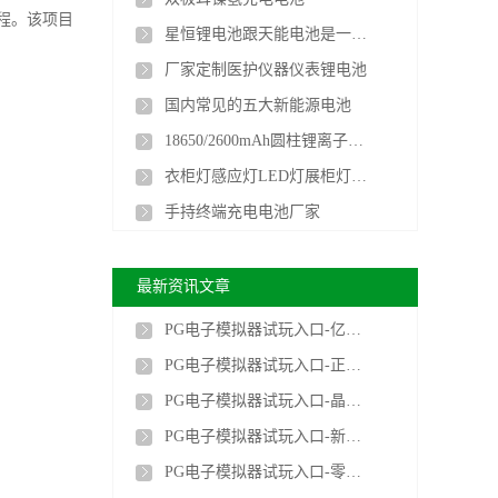
工程。该项目
星恒锂电池跟天能电池是一家的吗
厂家定制医护仪器仪表锂电池
国内常见的五大新能源电池
18650/2600mAh圆柱锂离子电池
衣柜灯感应灯LED灯展柜灯聚合物长条锂电池厂家
手持终端充电电池厂家
最新资讯文章
PG电子模拟器试玩入口-亿纬锂能两款全固态电池在成都经开区下线
PG电子模拟器试玩入口-正泰新能源签约土耳其Kuzukuyu12MWp光储项目
PG电子模拟器试玩入口-晶科储能与合作伙伴签署1.1GWh战略合作框架协议
PG电子模拟器试玩入口-新型电解液突破无负极锂电池寿命瓶颈
PG电子模拟器试玩入口-零下70℃仍可正常工作！我国锂电池核心技术获首创突破