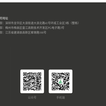
司地址
部：深圳市龙华区大浪街道大浪北路41号环成工业区3栋（整栋）
部：梅州市梅县区畲江高新技术开发区PG电子路3号
部：江苏省建湖县高新区崔墩路166号
公众号
手机端