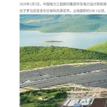
2026年1月5日，中国电力工程顾问集团华东电力设计院
位于罗马尼亚多尔日省科托菲尼市，占地面积约198.1公顷，