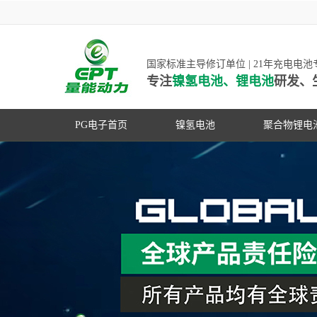
国家标准主导修订单位 | 21年充电电
专注
镍氢电池、锂电池
研发、
PG电子首页
镍氢电池
聚合物锂电
高低温镍氢电池
高低温聚合
高容量镍氢电池
动力聚合物
超低自放电镍氢电池
数码聚合物
PG游戏官网是镍氢电池
动力镍氢电池
修订单位，并参与多项
常规镍氢电池
家标准的制定