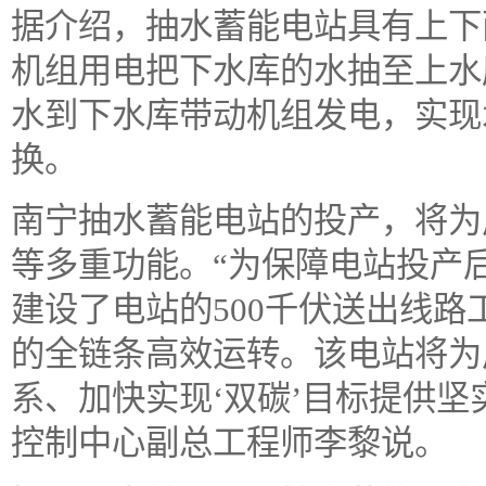
据介绍，抽水蓄能电站具有上下
机组用电把下水库的水抽至上水
水到下水库带动机组发电，实现
换。
南宁抽水蓄能电站的投产，将为
等多重功能。“为保障电站投产
建设了电站的500千伏送出线
的全链条高效运转。该电站将为
系、加快实现‘双碳’目标提供坚
控制中心副总工程师李黎说。