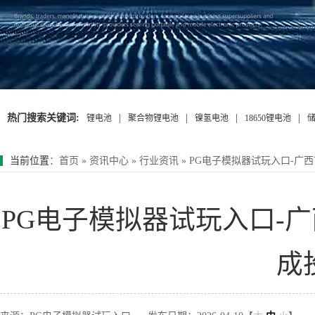
热门搜索关键词:
|
|
|
|
锂电池
聚合物锂电池
镍氢电池
18650锂电池
当前位置
：
首页
»
资讯中心
»
行业资讯
»
PG电子模拟器试玩入口-广
PG电子模拟器试玩入口-
成