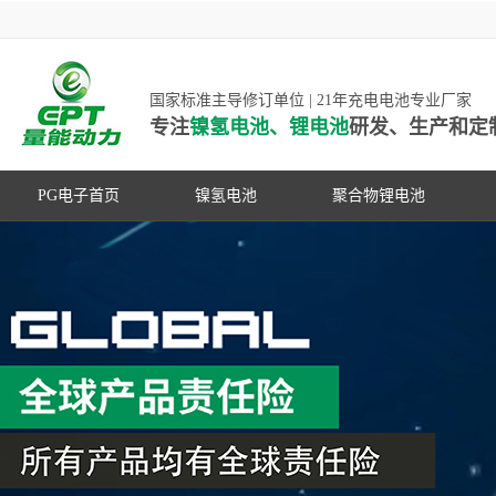
国家标准主导修订单位 | 21年充电电池专业厂家
专注
镍氢电池、锂电池
研发、生产和定
PG电子首页
镍氢电池
聚合物锂电池
高低温镍氢电池
高低温聚合物锂电池
高容量镍氢电池
动力聚合物锂电池
超低自放电镍氢电池
数码聚合物锂电池
PG游戏官网是镍氢电池国家标准主导
动力镍氢电池
修订单位，并参与多项锂电池行业国
常规镍氢电池
家标准的制定