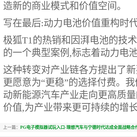
造新的商业模式和价值空间。
写在最后:动力电池价值重构时
极狐T1的热销和因湃电池的技术
的一个典型案例,标志着动力电
这种转变对产业链各方提出了新
更愿意为“更稳”的选择付费。我
动新能源汽车产业走向更高质量
价值,为产业带来更可持续的增
上一篇：
PG电子模拟器试玩入口-理想汽车与宁德时代达成全面战略合