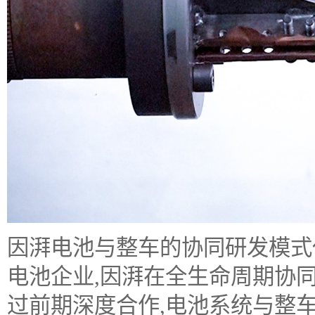
因湃电池与整车的协同研发模式
电池企业,因湃在全生命周期协
过前期深度合作,电池系统与整