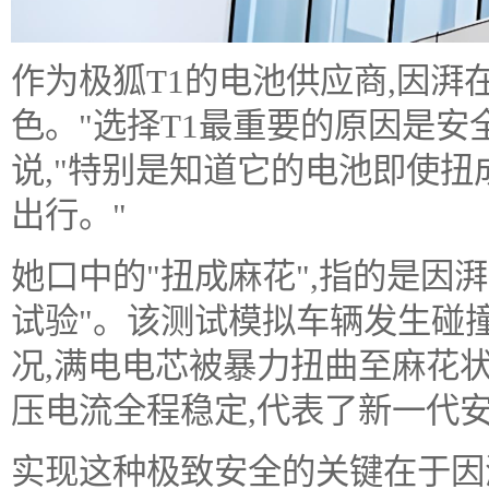
作为极狐T1的电池供应商,因
色。"选择T1最重要的原因是安
说,"特别是知道它的电池即使扭
出行。"
她口中的"扭成麻花",指的是因
试验"。该测试模拟车辆发生碰
况,满电电芯被暴力扭曲至麻花状
压电流全程稳定,代表了新一代
实现这种极致安全的关键在于因