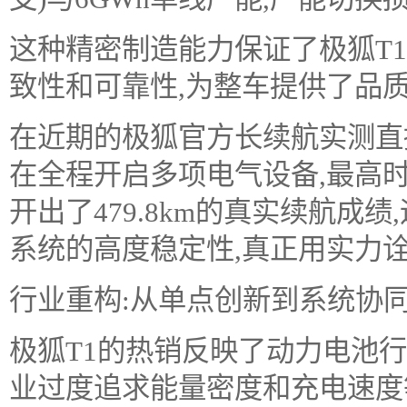
这种精密制造能力保证了极狐T
致性和可靠性,为整车提供了品
在近期的极狐官方长续航实测直
在全程开启多项电气设备,最高时
开出了479.8km的真实续航成绩
系统的高度稳定性,真正用实力诠
行业重构:从单点创新到系统协
极狐T1的热销反映了动力电池
业过度追求能量密度和充电速度