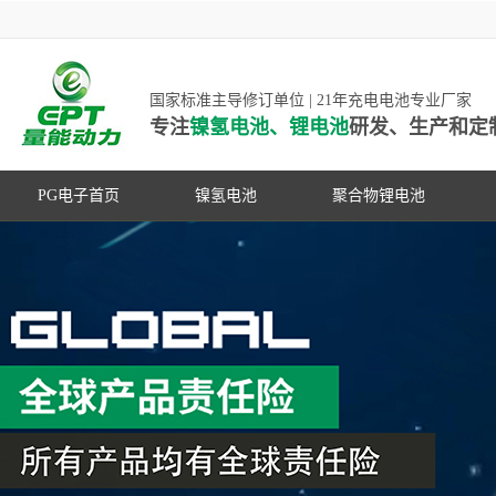
国家标准主导修订单位 | 21年充电电池专业厂家
专注
镍氢电池、锂电池
研发、生产和定
PG电子首页
镍氢电池
聚合物锂电池
高低温镍氢电池
高低温聚合物锂电池
高容量镍氢电池
动力聚合物锂电池
超低自放电镍氢电池
数码聚合物锂电池
PG游戏官网是镍氢电池国家标准主导
动力镍氢电池
修订单位，并参与多项锂电池行业国
常规镍氢电池
家标准的制定