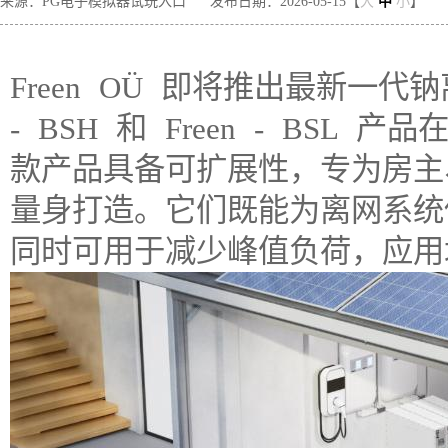
来源：PG电子模拟器试玩入口
发布日期：2026-05-15【
大
中
小
】
Freen OÜ 即将推出最新一代
- BSH 和 Freen - BS
款产品具备可扩展性，专为房主
量身打造。它们既能为离网系统
同时可用于减少峰值负荷，应用