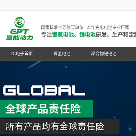
国家标准主导修订单位 | 21年充电电池专业厂家
专注
镍氢电池、锂电池
研发、生产和定
PG电子首页
镍氢电池
聚合物锂电池
高低温镍氢电池
高低温聚合物锂电池
高容量镍氢电池
动力聚合物锂电池
超低自放电镍氢电池
数码聚合物锂电池
PG游戏官网是镍氢电池国家标准主导
动力镍氢电池
修订单位，并参与多项锂电池行业国
常规镍氢电池
家标准的制定