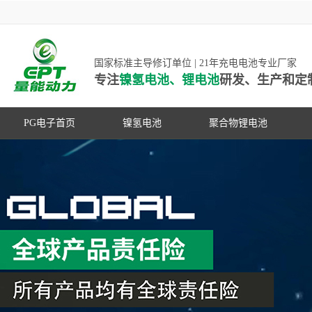
国家标准主导修订单位 | 21年充电电池专业厂家
专注
镍氢电池、锂电池
研发、生产和定
PG电子首页
镍氢电池
聚合物锂电池
高低温镍氢电池
高低温聚合物锂电池
高容量镍氢电池
动力聚合物锂电池
超低自放电镍氢电池
数码聚合物锂电池
PG游戏官网是镍氢电池国家标准主导
动力镍氢电池
修订单位，并参与多项锂电池行业国
常规镍氢电池
家标准的制定