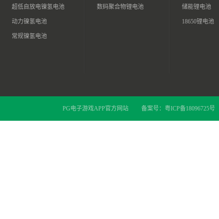
超低自放电镍氢电池
数码聚合物锂电池
储能锂电池
动力镍氢电池
18650锂电池
常规镍氢电池
PG电子游戏APP官方网站
备案号：
粤ICP备18096725号