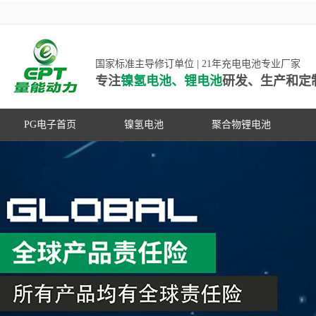
国家标准主导修订单位 | 21年充电电池专业厂家
专注
镍氢电池、锂电池
研发、生产和定
PG电子首页
镍氢电池
聚合物锂电池
高低温镍氢电池
高低温聚合物锂电池
高容量镍氢电池
动力聚合物锂电池
超低自放电镍氢电池
数码聚合物锂电池
PG游戏官网是镍氢电池国家标准主导
动力镍氢电池
修订单位，并参与多项锂电池行业国
常规镍氢电池
家标准的制定