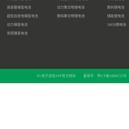
高容量镍氢电池
动力聚合物锂电池
数码锂电池
超低自放电镍氢电池
数码聚合物锂电池
储能锂电池
动力镍氢电池
18650锂电池
常规镍氢电池
PG电子游戏APP官方网站
备案号：
粤ICP备18096725号