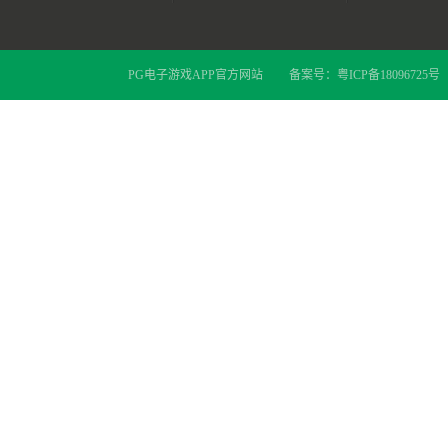
PG电子游戏APP官方网站
备案号：
粤ICP备18096725号