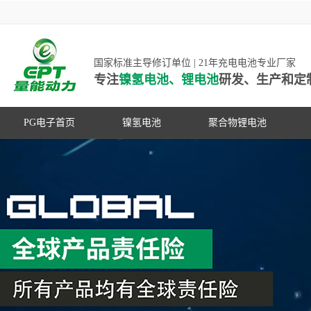
国家标准主导修订单位 | 21年充电电池专业厂家
专注
镍氢电池、锂电池
研发、生产和定
PG电子首页
镍氢电池
聚合物锂电池
高低温镍氢电池
高低温聚合物锂电池
高容量镍氢电池
动力聚合物锂电池
超低自放电镍氢电池
数码聚合物锂电池
PG游戏官网是镍氢电池国家标准主导
动力镍氢电池
修订单位，并参与多项锂电池行业国
常规镍氢电池
家标准的制定