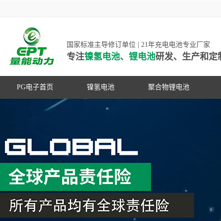
国家标准主导修订单位 | 21年充电电池专业厂家
专注
镍氢电池、锂电池
研发、生产和定
PG电子首页
镍氢电池
聚合物锂电池
高低温镍氢电池
高低温聚合物锂电池
高容量镍氢电池
动力聚合物锂电池
超低自放电镍氢电池
数码聚合物锂电池
PG游戏官网是镍氢电池国家标准主导
动力镍氢电池
修订单位，并参与多项锂电池行业国
常规镍氢电池
家标准的制定