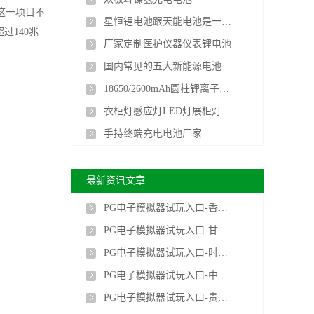
。这一项目不
星恒锂电池跟天能电池是一家的吗
过140兆
厂家定制医护仪器仪表锂电池
国内常见的五大新能源电池
18650/2600mAh圆柱锂离子电池
衣柜灯感应灯LED灯展柜灯聚合物长条锂电池厂家
手持终端充电电池厂家
最新资讯文章
PG电子模拟器试玩入口-香港首个光储充检智能充电站投运
PG电子模拟器试玩入口-甘肃新型储能装机突破900万千瓦 相当于5.5个刘家峡水电站
PG电子模拟器试玩入口-时代储能首个铁铬液流电池出口项目顺利完成工厂验收
PG电子模拟器试玩入口-中国电建签约阿联酋阿布扎比光储项目，合同金额约139.62亿元
PG电子模拟器试玩入口-贵州首座100MW/200MWh构网型储能电站全容量并网投运