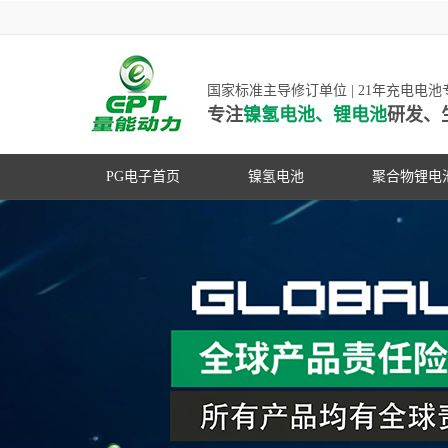
国家标准主导修订单位 | 21年充电电
专注
镍氢电池、锂电池
研发、
PG电子首页
镍氢电池
聚合物锂电
高低温镍氢电池
高低温聚合
高容量镍氢电池
动力聚合物
超低自放电镍氢电池
数码聚合物
PG游戏官网是镍氢电池
动力镍氢电池
修订单位，并参与多项
常规镍氢电池
家标准的制定