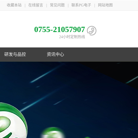
收藏本站
|
在线留言
|
常见问题
|
联系PG电子
|
网站地图
0755-21057907
24小时定制热线
研发与品控
资讯中心
电池
心
子相册
益
队
子荣誉
息
利
子简介
伴
主导
PG电子在行业首创镍氢B型电池；在
PG游戏官网三地一共取得国家专利
PG游戏官网是国家高新技术企业，在
PG游戏官网21年服务上千家客户，遍
制
化
业国
数码锂电池领域采用改性锰酸锂电池
106项，其中发明专利33项，并获得
深圳、梅州、江苏三地自建生产基
布欧美、东南亚以及国内
控
G电子
美国OVNIC专利授权
地，现有员工1000余人