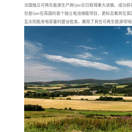
法国独立可再生能源生产商Qair近日取得重大进展，成功获得
仅是Qair在英国的首个独立电池储能项目，更标志着其在英国
瓦太阳能发电容量的建设批准，展现了其在可再生能源领域