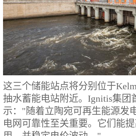
这三个储能站点将分别位于Kelmė和M
抽水蓄能电站附近。Ignitis集团首席执
示："随着立陶宛可再生能源发
电网可靠性至关重要。它们能提
用，并稳定电价波动。"