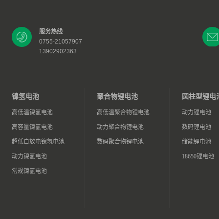
服务热线
0755-21057907
13902902363
镍氢电池
聚合物锂电池
圆柱型锂电
高低温镍氢电池
高低温聚合物锂电池
动力锂电池
高容量镍氢电池
动力聚合物锂电池
数码锂电池
超低自放电镍氢电池
数码聚合物锂电池
储能锂电池
动力镍氢电池
18650锂电池
常规镍氢电池