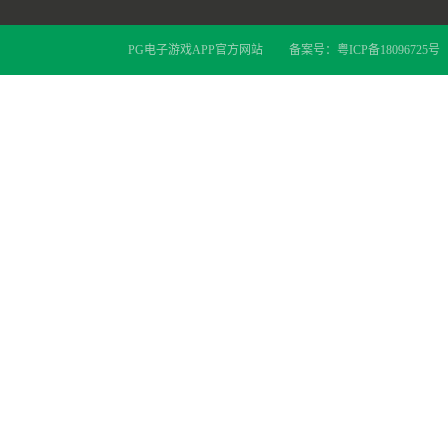
PG电子游戏APP官方网站
备案号：
粤ICP备18096725号