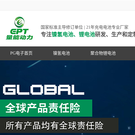
国家标准主导修订单位 | 21年充电电池专业厂家
专注
镍氢电池、锂电池
研发、生产和定
PG电子首页
镍氢电池
聚合物锂电池
高低温镍氢电池
高低温聚合物锂电池
高容量镍氢电池
动力聚合物锂电池
超低自放电镍氢电池
数码聚合物锂电池
PG游戏官网是镍氢电池国家标准主导
动力镍氢电池
修订单位，并参与多项锂电池行业国
常规镍氢电池
家标准的制定