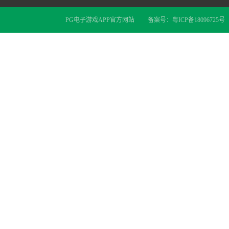
PG电子游戏APP官方网站
备案号：
粤ICP备18096725号