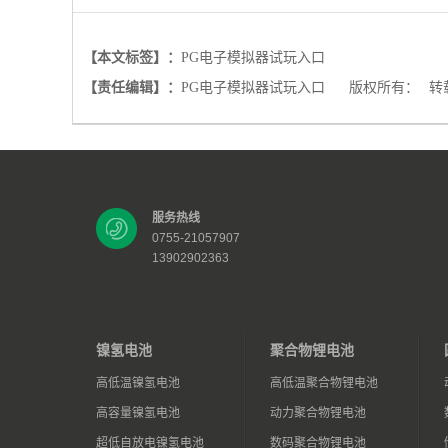
【本文标签】：
PG电子模拟器试玩入口
【责任编辑】：
PG电子模拟器试玩入口
版权所有：
转
服务热线
0755-21057907
13902902363
镍氢电池
聚合物锂电池
高低温镍氢电池
高低温聚合物锂电池
高容量镍氢电池
动力聚合物锂电池
超低自放电镍氢电池
数码聚合物锂电池