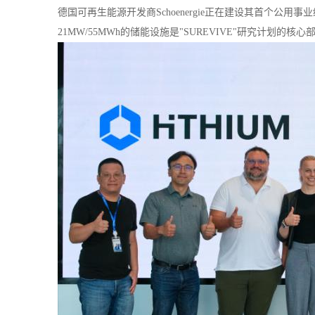
德国可再生能源开发商Schoenergie正在建设其首个公用
21MW/55MWh的储能设施是"SUREVIVE"研究计划