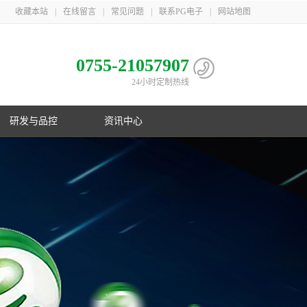
收藏本站
|
在线留言
|
常见问题
|
联系PG电子
|
网站地图
0755-21057907
24小时定制热线
研发与品控
资讯中心
电池
心
子相册
益
队
子荣誉
息
利
子简介
伴
主导
PG电子在行业首创镍氢B型电池；在
PG游戏官网三地一共取得国家专利
PG游戏官网是国家高新技术企业，在
PG游戏官网21年服务上千家客户，遍
制
化
业国
数码锂电池领域采用改性锰酸锂电池
106项，其中发明专利33项，并获得
深圳、梅州、江苏三地自建生产基
布欧美、东南亚以及国内
控
G电子
美国OVNIC专利授权
地，现有员工1000余人