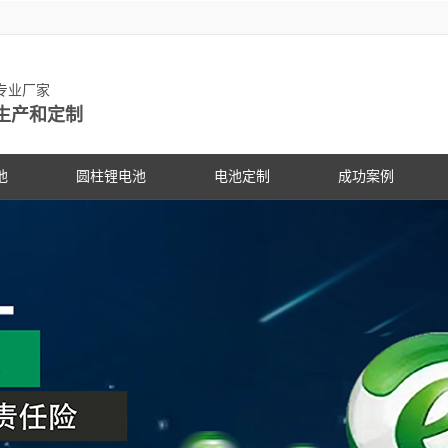
池专业厂家
生产和定制
池
圆柱锂电池
电池定制
成功案例
物锂电池
动力锂电池
手持设备
客户见证
电动车
研发中
PG电
社会公
锂电池
数码锂电池
数码电子
PG电子动态
专家团
PG电
展会信
锂电池
储能锂电池
医疗设备
行业资讯
科研专
PG电
合作伙
国家标准主导
PG游戏官网是镍氢电池国家标准主导
PG游戏官网是镍氢电池国家标准
18650锂电池
蓝牙音响
常见问答
电池定
企业文
锂电池行业国
修订单位，并参与多项锂电池行业国
修订单位，并参与多项锂电池行
储能灯具
技术支持
品质管
联系P
家标准的制定
家标准的制定