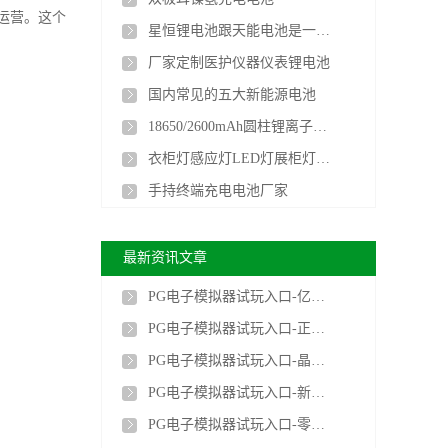
入运营。这个
星恒锂电池跟天能电池是一家的吗
厂家定制医护仪器仪表锂电池
国内常见的五大新能源电池
18650/2600mAh圆柱锂离子电池
衣柜灯感应灯LED灯展柜灯聚合物长条锂电池厂家
手持终端充电电池厂家
最新资讯文章
PG电子模拟器试玩入口-亿纬锂能两款全固态电池在成都经开区下线
PG电子模拟器试玩入口-正泰新能源签约土耳其Kuzukuyu12MWp光储项目
PG电子模拟器试玩入口-晶科储能与合作伙伴签署1.1GWh战略合作框架协议
PG电子模拟器试玩入口-新型电解液突破无负极锂电池寿命瓶颈
PG电子模拟器试玩入口-零下70℃仍可正常工作！我国锂电池核心技术获首创突破