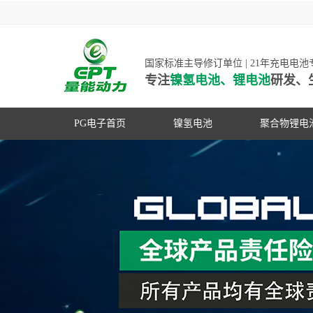
国家标准主导修订单位 | 21年充电电
专注
镍氢电池、锂电池
研发、
PG电子首页
镍氢电池
聚合物锂电
高低温镍氢电池
高低温聚合
高容量镍氢电池
动力聚合物
超低自放电镍氢电池
数码聚合物
PG游戏官网是镍氢电池
动力镍氢电池
修订单位，并参与多项
常规镍氢电池
家标准的制定