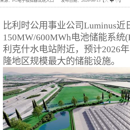
来源：PG电子模拟器试玩入口
发布日期：2026-06-15【
大
中
小
】
比利时公用事业公司Luminu
150MW/600MWh电池储能系
利克什水电站附近，预计2026
隆地区规模最大的储能设施。