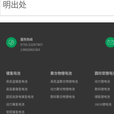
明出处
服务热线
0755-21057907
13902902363
镍氢电池
聚合物锂电池
圆柱型锂电
高低温镍氢电池
高低温聚合物锂电池
动力锂电池
高容量镍氢电池
动力聚合物锂电池
数码锂电池
超低自放电镍氢电池
数码聚合物锂电池
储能锂电池
动力镍氢电池
18650锂电池
常规镍氢电池