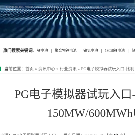
热门搜索关键词:
|
|
|
|
锂电池
聚合物锂电池
镍氢电池
18650锂电池
当前位置
：
首页
»
资讯中心
»
行业资讯
»
PG电子模拟器试玩入口-比利时L
PG电子模拟器试玩入口-
150MW/600