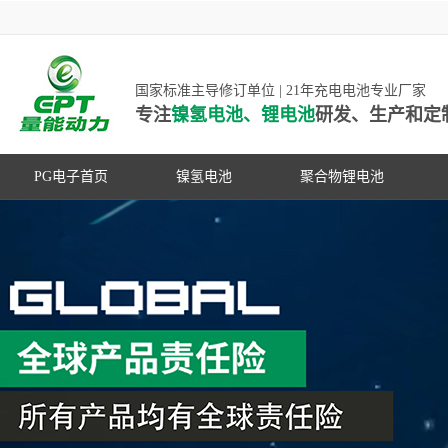
国家标准主导修订单位 | 21年充电电池专业厂家
专注
镍氢电池、锂电池
研发、生产和定
PG电子首页
镍氢电池
聚合物锂电池
高低温镍氢电池
高低温聚合物锂电池
高容量镍氢电池
动力聚合物锂电池
超低自放电镍氢电池
数码聚合物锂电池
PG游戏官网是镍氢电池国家标准主导
动力镍氢电池
修订单位，并参与多项锂电池行业国
常规镍氢电池
家标准的制定