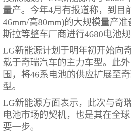
量产。今年4月有报道称，到目前，
46mm/高80mm)的大规模量
斯拉等整车厂商进行4680电池
LG新能源计划于明年初开始向
载于奇瑞汽车的主力车型。此外
围，将46系电池的供应扩展至
型。
LG新能源方面表示，此次与奇
电池市场的契机，也是其在全球
要一步。