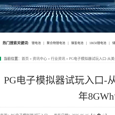
热门搜索关键词:
|
|
|
|
锂电池
聚合物锂电池
镍氢电池
18650锂电池
当前位置
：
首页
»
资讯中心
»
行业资讯
»
PG电子模拟器试玩入口-从美
PG电子模拟器试玩入口-
年8GW