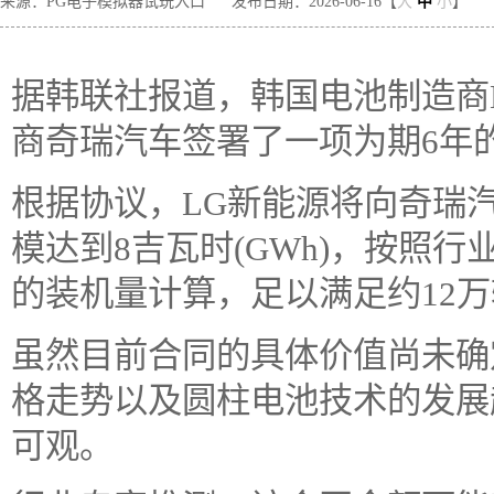
来源：PG电子模拟器试玩入口
发布日期：2026-06-16【
大
中
小
】
据韩联社报道，韩国电池制造商
商奇瑞汽车签署了一项为期6年
根据协议，LG新能源将向奇瑞
模达到8吉瓦时(GWh)，按照行业
的装机量计算，足以满足约12
虽然目前合同的具体价值尚未确
格走势以及圆柱电池技术的发展
可观。