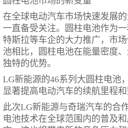
圆柱电池市场的新变量
在全球电动汽车市场快速发展的
一直备受关注。圆柱电池作为一
特斯拉等车企的大力推广，市场
池相比，圆柱电池在能量密度、
独特的优势。
LG新能源的46系列大圆柱电
显著提高电动汽车的续航里程和
此次LG新能源与奇瑞汽车的合
电池技术在全球范围内的普及和