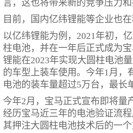
言，这也将带来新的竞争压力和
目前，国内亿纬锂能等企业也在
以亿纬锂能为例，2021年初，
柱电池，并在一年后正式成为宝
锂能在2023年实现大圆柱电池
的车型上装车使用。今年1月，
电池的装车量超过5万台，最长单
今年2月，宝马正式宣布即将量
经历宝马近三年的电池验证流程
其押注大圆柱电池技术后的一个