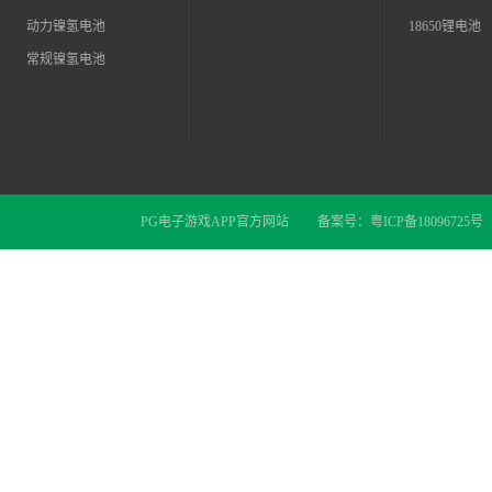
动力镍氢电池
18650锂电池
常规镍氢电池
PG电子游戏APP官方网站
备案号：
粤ICP备18096725号