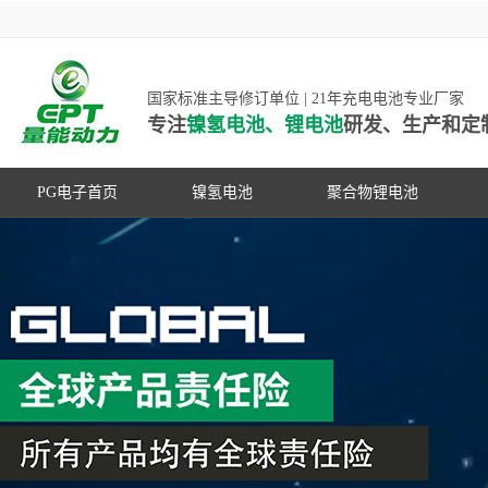
国家标准主导修订单位 | 21年充电电池专业厂家
专注
镍氢电池、锂电池
研发、生产和定
PG电子首页
镍氢电池
聚合物锂电池
高低温镍氢电池
高低温聚合物锂电池
高容量镍氢电池
动力聚合物锂电池
超低自放电镍氢电池
数码聚合物锂电池
PG游戏官网是镍氢电池国家标准主导
动力镍氢电池
修订单位，并参与多项锂电池行业国
常规镍氢电池
家标准的制定