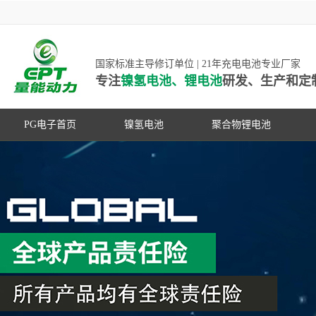
国家标准主导修订单位 | 21年充电电池专业厂家
专注
镍氢电池、锂电池
研发、生产和定
PG电子首页
镍氢电池
聚合物锂电池
高低温镍氢电池
高低温聚合物锂电池
高容量镍氢电池
动力聚合物锂电池
超低自放电镍氢电池
数码聚合物锂电池
PG游戏官网是镍氢电池国家标准主导
动力镍氢电池
修订单位，并参与多项锂电池行业国
常规镍氢电池
家标准的制定