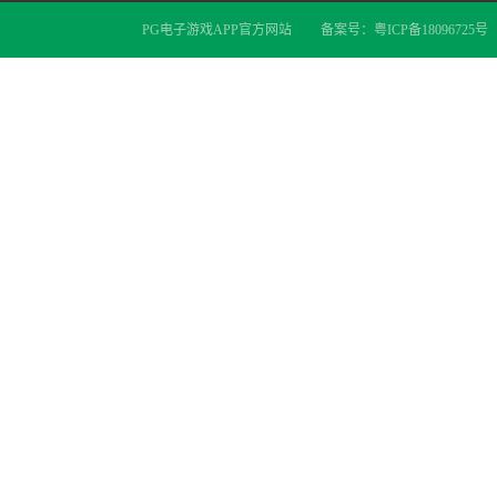
PG电子游戏APP官方网站
备案号：
粤ICP备18096725号