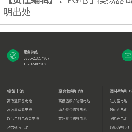
明出处
服务热线
0755-21057907
13902902363
镍氢电池
聚合物锂电池
圆柱型锂电
高低温镍氢电池
高低温聚合物锂电池
动力锂电池
高容量镍氢电池
动力聚合物锂电池
数码锂电池
超低自放电镍氢电池
数码聚合物锂电池
储能锂电池
动力镍氢电池
18650锂电池