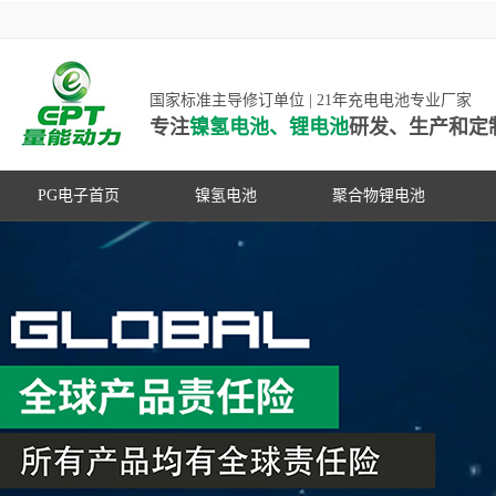
国家标准主导修订单位 | 21年充电电池专业厂家
专注
镍氢电池、锂电池
研发、生产和定
PG电子首页
镍氢电池
聚合物锂电池
高低温镍氢电池
高低温聚合物锂电池
高容量镍氢电池
动力聚合物锂电池
超低自放电镍氢电池
数码聚合物锂电池
PG游戏官网是镍氢电池国家标准主导
动力镍氢电池
修订单位，并参与多项锂电池行业国
常规镍氢电池
家标准的制定