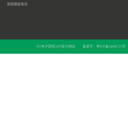
常规镍氢电池
PG电子游戏APP官方网站
备案号：
粤ICP备18096725号