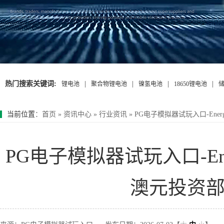
热门搜索关键词:
|
|
|
|
锂电池
聚合物锂电池
镍氢电池
18650锂电池
当前位置
：
首页
»
资讯中心
»
行业资讯
»
PG电子模拟器试玩入口-Ener
PG电子模拟器试玩入口-Ener
澳元投资