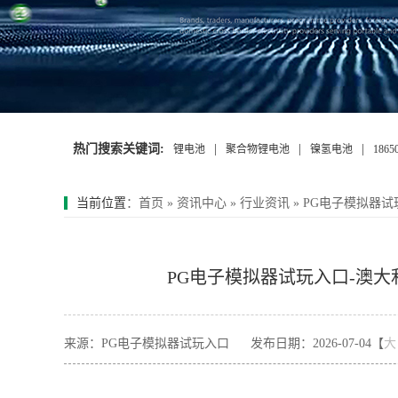
热门搜索关键词:
|
|
|
锂电池
聚合物锂电池
镍氢电池
186
当前位置
：
首页
»
资讯中心
»
行业资讯
»
PG电子模拟器试
PG电子模拟器试玩入口-澳大
来源：PG电子模拟器试玩入口
发布日期：2026-07-04【
大