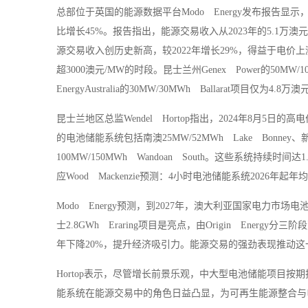
总部位于英国的能源数据平台Modo Energy发布报告显示，
比增长45%。报告指出，能源交易收入从2023年的5.1万澳元
源交易收入创历史新高，较2022年增长29%，得益于电价上涨
超3000澳元/MW的时段。昆士兰州Genex Power的50MW/
EnergyAustralia的30MW/30MWh Ballarat项目仅为4.8万
昆士兰地区总监Wendel Hortop指出，2024年8月
的电池储能系统包括南澳25MW/52MWh Lake Bonney、新南威
100MW/150MWh Wandoan South。这些系统持续
应Wood Mackenzie预测：4小时电池储能系统2026年起
Modo Energy预测，到2027年，澳大利亚国家电力市场
士2.8GWh Eraring项目是亮点，由Origin Energ
年下降20%，提升经济吸引力。能源交易的强劲表现推动这一
Hortop表示，尽管增长前景乐观，中大型电池储能项目
能系统在能源交易中的角色日益凸显，为可再生能源整合与