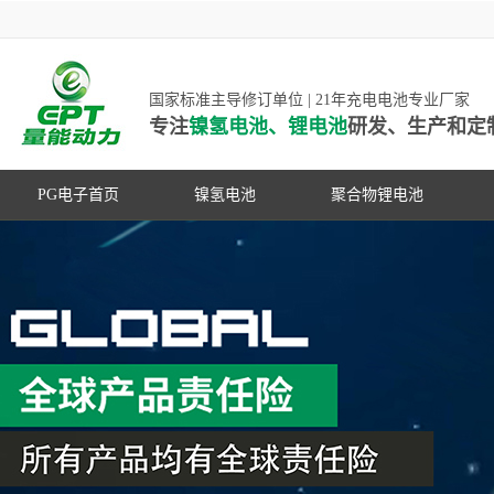
国家标准主导修订单位 | 21年充电电池专业厂家
专注
镍氢电池、锂电池
研发、生产和定
PG电子首页
镍氢电池
聚合物锂电池
高低温镍氢电池
高低温聚合物锂电池
高容量镍氢电池
动力聚合物锂电池
超低自放电镍氢电池
数码聚合物锂电池
PG游戏官网是镍氢电池国家标准主导
动力镍氢电池
修订单位，并参与多项锂电池行业国
常规镍氢电池
家标准的制定