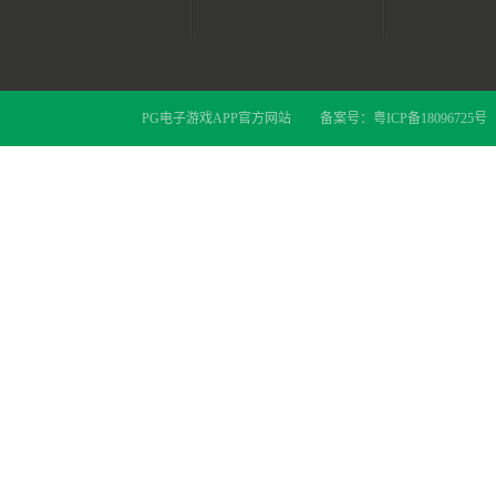
PG电子游戏APP官方网站
备案号：
粤ICP备18096725号