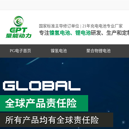
国家标准主导修订单位 | 21年充电电池专业厂家
专注
镍氢电池、锂电池
研发、生产和定
PG电子首页
镍氢电池
聚合物锂电池
高低温镍氢电池
高低温聚合物锂电池
高容量镍氢电池
动力聚合物锂电池
超低自放电镍氢电池
数码聚合物锂电池
PG游戏官网是镍氢电池国家标准主导
动力镍氢电池
修订单位，并参与多项锂电池行业国
常规镍氢电池
家标准的制定