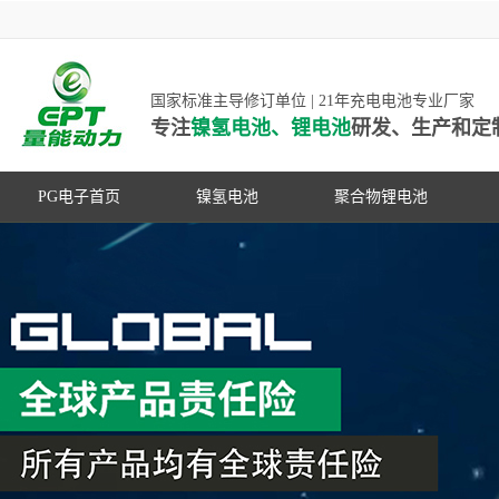
国家标准主导修订单位 | 21年充电电池专业厂家
专注
镍氢电池、锂电池
研发、生产和定
PG电子首页
镍氢电池
聚合物锂电池
高低温镍氢电池
高低温聚合物锂电池
高容量镍氢电池
动力聚合物锂电池
超低自放电镍氢电池
数码聚合物锂电池
PG游戏官网是镍氢电池国家标准主导
动力镍氢电池
修订单位，并参与多项锂电池行业国
常规镍氢电池
家标准的制定