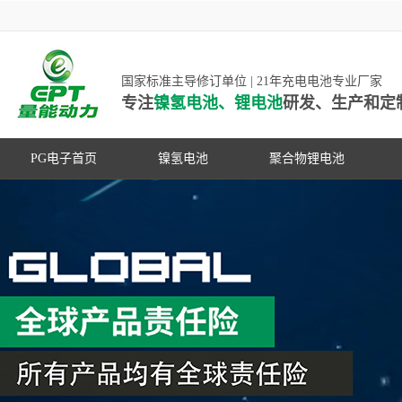
国家标准主导修订单位 | 21年充电电池专业厂家
专注
镍氢电池、锂电池
研发、生产和定
PG电子首页
镍氢电池
聚合物锂电池
高低温镍氢电池
高低温聚合物锂电池
高容量镍氢电池
动力聚合物锂电池
超低自放电镍氢电池
数码聚合物锂电池
PG游戏官网是镍氢电池国家标准主导
动力镍氢电池
修订单位，并参与多项锂电池行业国
常规镍氢电池
家标准的制定