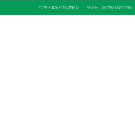
PG电子游戏APP官方网站
备案号：
粤ICP备18096725号