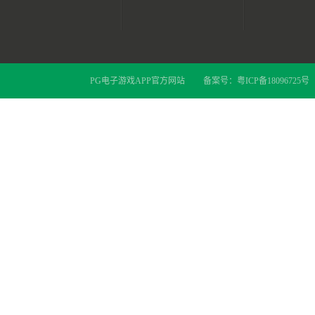
PG电子游戏APP官方网站
备案号：
粤ICP备18096725号