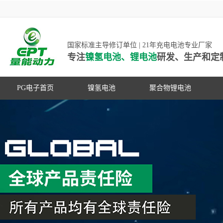
国家标准主导修订单位 | 21年充电电池专业厂家
专注
镍氢电池、锂电池
研发、生产和定
PG电子首页
镍氢电池
聚合物锂电池
高低温镍氢电池
高低温聚合物锂电池
高容量镍氢电池
动力聚合物锂电池
超低自放电镍氢电池
数码聚合物锂电池
PG游戏官网是镍氢电池国家标准主导
动力镍氢电池
修订单位，并参与多项锂电池行业国
常规镍氢电池
家标准的制定