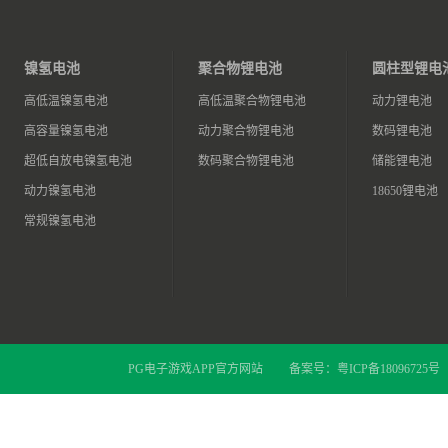
镍氢电池
聚合物锂电池
圆柱型锂电
高低温镍氢电池
高低温聚合物锂电池
动力锂电池
高容量镍氢电池
动力聚合物锂电池
数码锂电池
超低自放电镍氢电池
数码聚合物锂电池
储能锂电池
动力镍氢电池
18650锂电池
常规镍氢电池
PG电子游戏APP官方网站
备案号：
粤ICP备18096725号