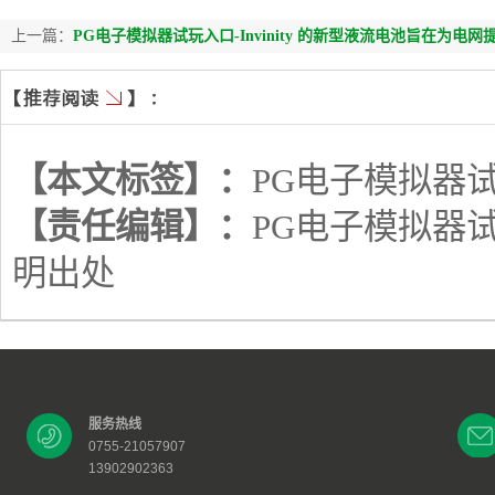
上一篇：
PG电子模拟器试玩入口-Invinity 的新型液流电池旨在为电网
【本文标签】：
PG电子模拟器
【责任编辑】：
PG电子模拟器
明出处
服务热线
0755-21057907
13902902363