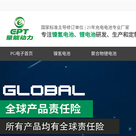
国家标准主导修订单位 | 21年充电电池专业厂家
专注
镍氢电池、锂电池
研发、生产和定
PG电子首页
镍氢电池
聚合物锂电池
高低温镍氢电池
高低温聚合物锂电池
高容量镍氢电池
动力聚合物锂电池
超低自放电镍氢电池
数码聚合物锂电池
PG游戏官网是镍氢电池国家标准主导
动力镍氢电池
修订单位，并参与多项锂电池行业国
常规镍氢电池
家标准的制定