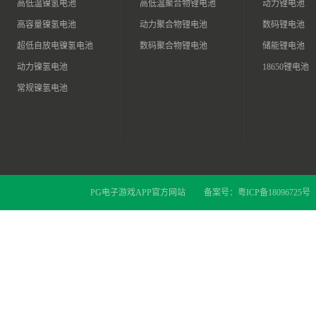
高低温镍氢电池
高低温聚合物锂电池
动力锂电池
高容量镍氢电池
动力聚合物锂电池
数码锂电池
超低自放电镍氢电池
数码聚合物锂电池
储能锂电池
动力镍氢电池
18650锂电池
常规镍氢电池
PG电子游戏APP官方网站
备案号：
粤ICP备18096725号