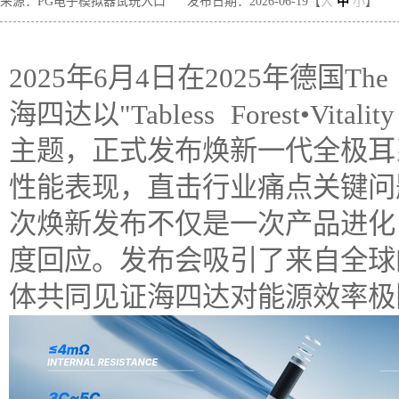
来源：PG电子模拟器试玩入口
发布日期：2026-06-19【
大
中
小
】
2025年6月4日在2025年德国The B
海四达以"Tabless Forest•Vita
主题，正式发布焕新一代全极耳
性能表现，直击行业痛点关键问
次焕新发布不仅是一次产品进化
度回应。发布会吸引了来自全球
体共同见证海四达对能源效率极